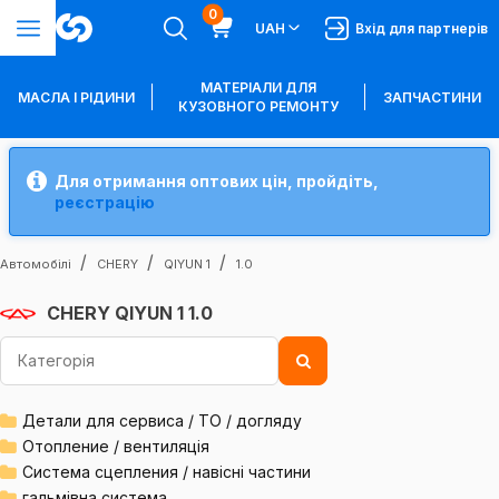
0
UAH
Вхід для партнерів
МАТЕРІАЛИ ДЛЯ
МАСЛА І РІДИНИ
ЗАПЧАСТИНИ
КУЗОВНОГО РЕМОНТУ
Для отримання оптових цін, пройдіть,
реєстрацію
Автомобілі
CHERY
QIYUN 1
1.0
CHERY QIYUN 1 1.0
Детали для сервиса / ТО / догляду
Отопление / вентиляція
Система сцепления / навісні частини
гальмівна система