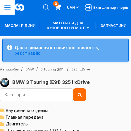
0
UAH
Вхід для партнерів
МАТЕРІАЛИ ДЛЯ
МАСЛА І РІДИНИ
ЗАПЧАСТИНИ
КУЗОВНОГО РЕМОНТУ
Для отримання оптових цін, пройдіть,
реєстрацію
Автомобілі
BMW
3 Touring (E91)
325 i xDrive
BMW 3 Touring (E91) 325 i xDrive
Внутренняя отделка
Главная передача
Двигатель
Детали для сервиса / ТО / догляду