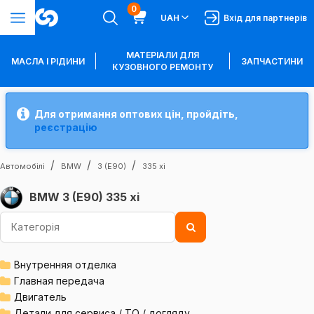
0
UAH
Вхід для партнерів
МАТЕРІАЛИ ДЛЯ
МАСЛА І РІДИНИ
ЗАПЧАСТИНИ
КУЗОВНОГО РЕМОНТУ
Для отримання оптових цін, пройдіть,
реєстрацію
Автомобілі
BMW
3 (E90)
335 xi
BMW 3 (E90) 335 xi
Внутренняя отделка
Главная передача
Двигатель
Детали для сервиса / ТО / догляду