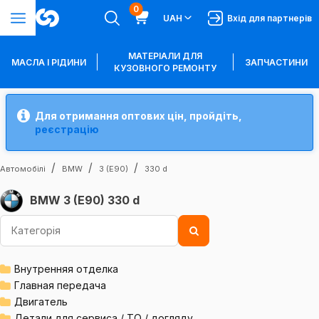
0
UAH
Вхід для партнерів
МАТЕРІАЛИ ДЛЯ
МАСЛА І РІДИНИ
ЗАПЧАСТИНИ
КУЗОВНОГО РЕМОНТУ
Для отримання оптових цін, пройдіть,
реєстрацію
Автомобілі
BMW
3 (E90)
330 d
BMW 3 (E90) 330 d
Внутренняя отделка
Главная передача
Двигатель
Детали для сервиса / ТО / догляду